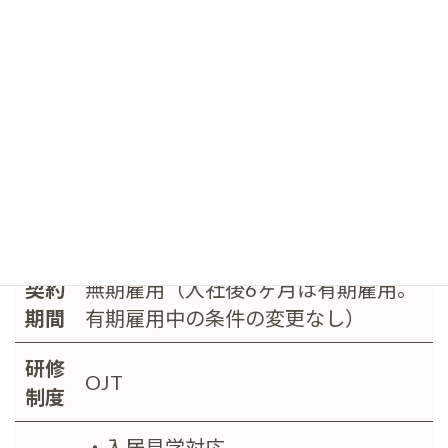
・年間休日111日（年間休日105日＋
休
特別休暇6日間）
日・
・GW休暇、夏季休暇、年末年始休暇
休暇
・有給休暇
・産前産後休暇
・育児休暇
福利
社会保険完備
厚生
契約
無期雇用（入社後6ヶ月は有期雇用。
期間
有期雇用中の条件の変更なし）
研修
OJT
制度
・入居見学対応